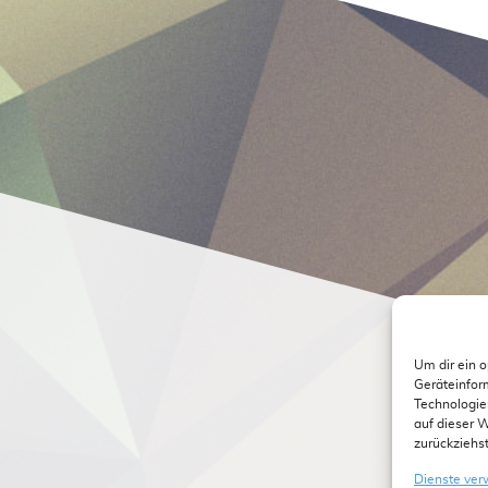
Um dir ein 
Geräteinfor
Technologie
auf dieser 
zurückziehs
Dienste ver