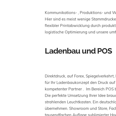
Kommunikations- , Produktions- und We
Hier sind es meist wenige Stammdrucker
flexibler Printabwicklung durch produk
logistische Optimierung und unsere umf
Ladenbau und POS
Direktdruck, auf Forex, Spiegelverkehr
für Ihr Ladenbaukonzept den Druck auf 
kompetenter Partner . Im Bereich POS 
Die perfekte Umsetzung Ihrer Idee brauc
strahlenden Leuchtkasten. Ein deutsch
übernehmen. Showroom und Store, Fachma
tausendfachen Auflage sublimierter H