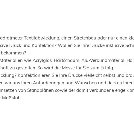
dratmeter Textilabwicklung, einen Stretchbau oder nur einen kle
sive Druck und Konfektion? Wollen Sie Ihre Drucke inklusive Sc
ert bekommen?
re Materialien wie Acrylglas, Hartschaum, Alu-Verbundmaterial, Ho
chaft zu gestalten. So wird die Messe für Sie zum Erfolg.
lung? Konfektionieren Sie Ihre Drucke vielleicht selbst und brau
llen wir uns Ihren Anforderungen und Wünschen und decken Ihren 
msetzen von Standplänen sowie der damit verbundene enge Kont
r Maßstab .