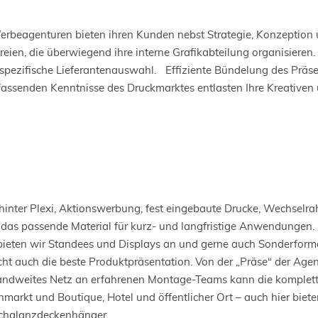
rbeagenturen bieten ihren Kunden nebst Strategie, Konzeption 
eien, die überwiegend ihre interne Grafikabteilung organisieren
tspezifische Lieferantenauswahl. Effiziente Bündelung des Präs
assenden Kenntnisse des Druckmarktes entlasten Ihre Kreativen 
t, hinter Plexi, Aktionswerbung, fest eingebaute Drucke, Wechs
das passende Material für kurz- und langfristige Anwendungen. 
bieten wir Standees und Displays an und gerne auch Sonderform
ht auch die beste Produktpräsentation. Von der „Präse“ der Agent
landweites Netz an erfahrenen Montage-Teams kann die komplet
rkt und Boutique, Hotel und öffentlicher Ort – auch hier biete
ochglanzdeckenhänger.